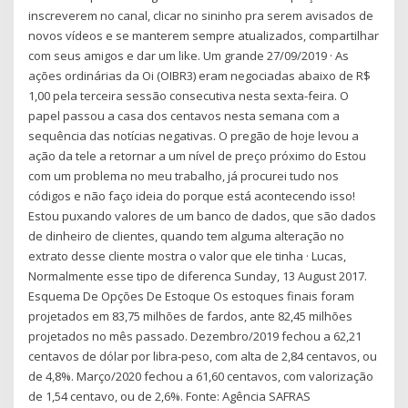
inscreverem no canal, clicar no sininho pra serem avisados de
novos vídeos e se manterem sempre atualizados, compartilhar
com seus amigos e dar um like. Um grande 27/09/2019 · As
ações ordinárias da Oi (OIBR3) eram negociadas abaixo de R$
1,00 pela terceira sessão consecutiva nesta sexta-feira. O
papel passou a casa dos centavos nesta semana com a
sequência das notícias negativas. O pregão de hoje levou a
ação da tele a retornar a um nível de preço próximo do Estou
com um problema no meu trabalho, já procurei tudo nos
códigos e não faço ideia do porque está acontecendo isso!
Estou puxando valores de um banco de dados, que são dados
de dinheiro de clientes, quando tem alguma alteração no
extrato desse cliente mostra o valor que ele tinha · Lucas,
Normalmente esse tipo de diferenca Sunday, 13 August 2017.
Esquema De Opções De Estoque Os estoques finais foram
projetados em 83,75 milhões de fardos, ante 82,45 milhões
projetados no mês passado. Dezembro/2019 fechou a 62,21
centavos de dólar por libra-peso, com alta de 2,84 centavos, ou
de 4,8%. Março/2020 fechou a 61,60 centavos, com valorização
de 1,54 centavo, ou de 2,6%. Fonte: Agência SAFRAS