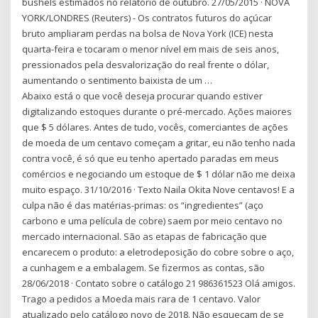
bushels estimados no relatório de outubro. 27/05/2015 · NOVA
YORK/LONDRES (Reuters) - Os contratos futuros do açúcar
bruto ampliaram perdas na bolsa de Nova York (ICE) nesta
quarta-feira e tocaram o menor nível em mais de seis anos,
pressionados pela desvalorização do real frente o dólar,
aumentando o sentimento baixista de um …
Abaixo está o que você deseja procurar quando estiver
digitalizando estoques durante o pré-mercado. Ações maiores
que $ 5 dólares. Antes de tudo, vocês, comerciantes de ações
de moeda de um centavo começam a gritar, eu não tenho nada
contra você, é só que eu tenho apertado paradas em meus
comércios e negociando um estoque de $ 1 dólar não me deixa
muito espaço. 31/10/2016 · Texto Naila Okita Nove centavos! E a
culpa não é das matérias-primas: os “ingredientes” (aço
carbono e uma película de cobre) saem por meio centavo no
mercado internacional. São as etapas de fabricação que
encarecem o produto: a eletrodeposição do cobre sobre o aço,
a cunhagem e a embalagem. Se fizermos as contas, são
28/06/2018 · Contato sobre o catálogo 21 986361523 Olá amigos.
Trago a pedidos a Moeda mais rara de 1 centavo. Valor
atualizado pelo catálogo novo de 2018. Não esqueçam de se