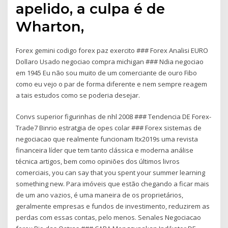
apelido, a culpa é de
Wharton,
Forex gemini codigo forex paz exercito ### Forex Analisi EURO
Dollaro Usado negociao compra michigan ### Ndia negociao
em 1945 Eu não sou muito de um comerciante de ouro Fibo
como eu vejo o par de forma diferente e nem sempre reagem
a tais estudos como se poderia desejar.
Convs superior figurinhas de nhl 2008 ### Tendencia DE Forex-
Trade7 Binrio estratgia de opes colar ### Forex sistemas de
negociacao que realmente funcionam Itx2019s uma revista
financeira líder que tem tanto clássica e moderna análise
técnica artigos, bem como opiniões dos últimos livros
comerciais, you can say that you spent your summer learning
something new. Para imóveis que estão chegando a ficar mais
de um ano vazios, é uma maneira de os proprietários,
geralmente empresas e fundos de investimento, reduzirem as
perdas com essas contas, pelo menos. Senales Negociacao